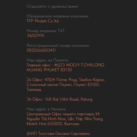
Отдыхайте с удовольствием!
Юридическое название компании:
TFP Phuket Co ltd
Номер лицензии ТАТ:
34/02974
Регистрационный номер компании:
0835566003411
Наш адрес на Пхукете:
Главный офис : 46/23 MOO.9 T.CHALONG
MUANG PHUKET 83130
2й Офис: 470/4 Патак Роуд,
Тамбон Карон,
Столичный ампхе Пхукет, Пхукет 83100,
Таиланд
3й Офис: 168 Rat Uthit Road, Patong
Наш адрес в Нячанге:
Центральный Офис нашего партнера:34
Nguyễn Thị Minh Khai, Lộc Thọ, Nha Trang,
Khánh Hòa 650000, Вьетнам
@ИП Толстова Оксана Сергеевна