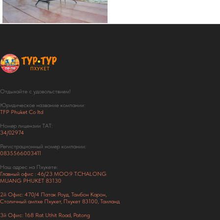
Отдыхайте с удовольствием!
Юридическое название компании:
TFP Phuket Co ltd
Номер лицензии ТАТ:
34/02974
Регистрационный номер компании:
0835566003411
Наш адрес на Пхукете:
Главный офис : 46/23 MOO.9 T.CHALONG
MUANG PHUKET 83130
2й Офис: 470/4 Патак Роуд,
Тамбон Карон,
Столичный ампхе Пхукет, Пхукет 83100, Таиланд
3й Офис: 168 Rat Uthit Road, Patong