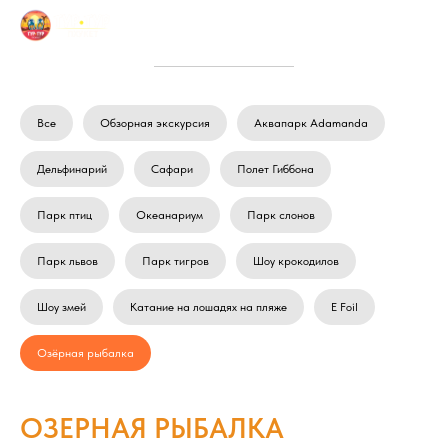
Все
Обзорная экскурсия
Аквапарк Adamanda
Дельфинарий
Сафари
Полет Гиббона
Парк птиц
Океанариум
Парк слонов
Парк львов
Парк тигров
Шоу крокодилов
Шоу змей
Катание на лошадях на пляже
E Foil
Озёрная рыбалка
ОЗЕРНАЯ РЫБАЛКА