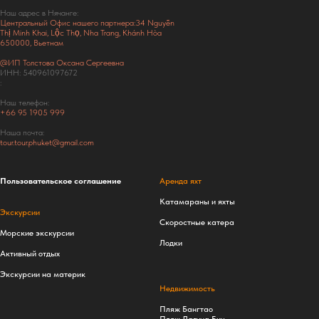
Наш адрес в Нячанге:
Центральный Офис нашего партнера:34 Nguyễn
Thị Minh Khai, Lộc Thọ, Nha Trang, Khánh Hòa
650000, Вьетнам
@ИП Толстова Оксана Сергеевна
ИНН: 540961097672
:
Наш телефон:
+66
95 1905 999
Наша почта:
tour.tour.phuket@gmail.com
Пользовательское соглашение
Аренда яхт
Катамараны и яхты
Экскурсии
Скоростные катера
Морские экскурсии
Лодки
Активный отдых
Экскурсии на материк
Недвижимость
Пляж Бангтао