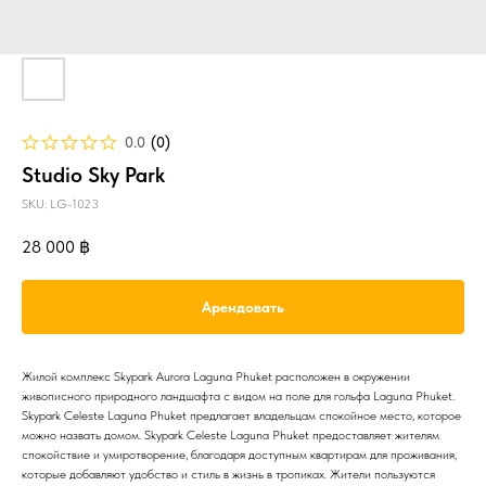
0.0
(
0
)
Studio Sky Park
SKU:
LG-1023
28 000
฿
Арендовать
Жилой комплекс Skypark Aurora Laguna Phuket расположен в окружении
живописного природного ландшафта с видом на поле для гольфа Laguna Phuket.
Skypark Celeste Laguna Phuket предлагает владельцам спокойное место, которое
можно назвать домом. Skypark Celeste Laguna Phuket предоставляет жителям
спокойствие и умиротворение, благодаря доступным квартирам для проживания,
которые добавляют удобство и стиль в жизнь в тропиках. Жители пользуются