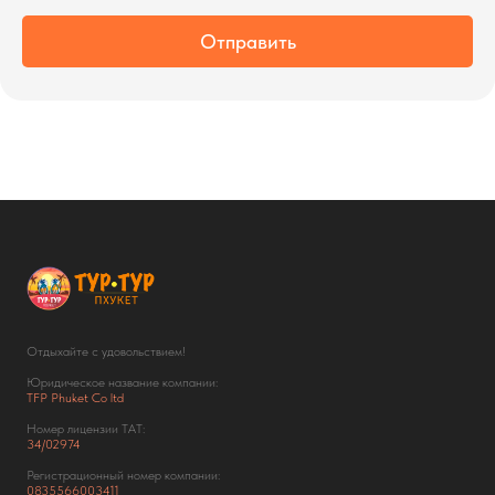
Отправить
Отдыхайте с удовольствием!
Юридическое название компании:
TFP Phuket Co ltd
Номер лицензии ТАТ:
34/02974
Регистрационный номер компании:
0835566003411