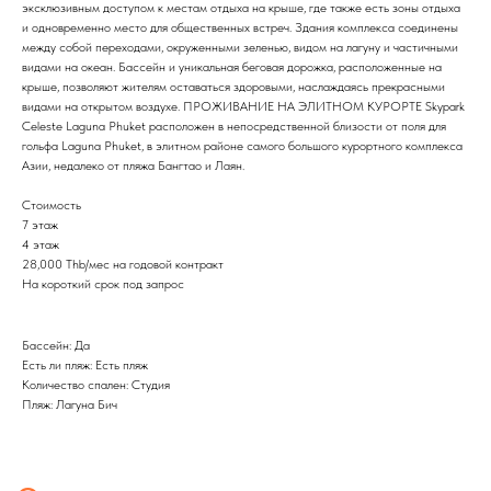
эксклюзивным доступом к местам отдыха на крыше, где также есть зоны отдыха
и одновременно место для общественных встреч. Здания комплекса соединены
между собой переходами, окруженными зеленью, видом на лагуну и частичными
видами на океан. Бассейн и уникальная беговая дорожка, расположенные на
крыше, позволяют жителям оставаться здоровыми, наслаждаясь прекрасными
видами на открытом воздухе. ПРОЖИВАНИЕ НА ЭЛИТНОМ КУРОРТЕ Skypark
Celeste Laguna Phuket расположен в непосредственной близости от поля для
гольфа Laguna Phuket, в элитном районе самого большого курортного комплекса
Азии, недалеко от пляжа Бангтао и Лаян.
Стоимость
7 этаж
4 этаж
28,000 Thb/мес на годовой контракт
На короткий срок под запрос
Бассейн: Да
Есть ли пляж: Есть пляж
Количество спален: Студия
Пляж: Лагуна Бич