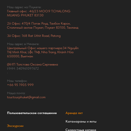
Наш адрес на Пхукете:
Главный офис : 46/23 MOO.9 T.CHALONG
MUANG PHUKET 83130
2й Офис: 470/4 Патак Роуд,
Тамбон Карон,
Столичный ампхе Пхукет, Пхукет 83100, Таиланд
3й Офис: 168 Rat Uthit Road, Patong
Наш адрес в Нячанге:
Центральный Офис нашего партнера:34 Nguyễn
Thị Minh Khai, Lộc Thọ, Nha Trang, Khánh Hòa
650000, Вьетнам
@ИП Толстова Оксана Сергеевна
ИНН: 540961097672
:
Наш телефон:
+66
95 1905 999
Наша почта:
tour.tour.phuket@gmail.com
Пользовательское соглашение
Аренда яхт
Катамараны и яхты
Экскурсии
Скоростные катера