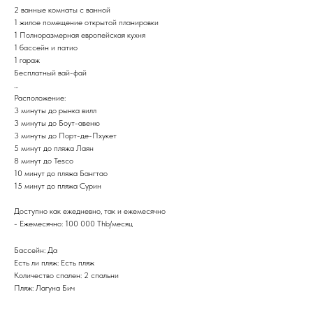
2 ванные комнаты с ванной
1 жилое помещение открытой планировки
1 Полноразмерная европейская кухня
1 бассейн и патио
1 гараж
Бесплатный вай-фай
...
Расположение:
3 минуты до рынка вилл
3 минуты до Боут-авеню
3 минуты до Порт-де-Пхукет
5 минут до пляжа Лаян
8 минут до Tesco
10 минут до пляжа Бангтао
15 минут до пляжа Сурин
Доступно как ежедневно, так и ежемесячно
- Ежемесячно: 100 000 Thb/месяц
Бассейн: Да
Есть ли пляж: Есть пляж
Количество спален: 2 спальни
Пляж: Лагуна Бич