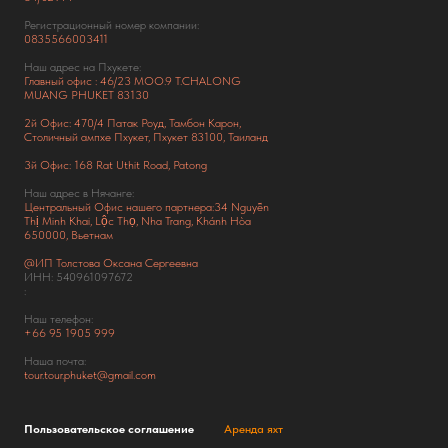
Регистрационный номер компании:
0835566003411
Наш адрес на Пхукете:
Главный офис : 46/23 MOO.9 T.CHALONG
MUANG PHUKET 83130
2й Офис: 470/4 Патак Роуд,
Тамбон Карон,
Столичный ампхе Пхукет, Пхукет 83100, Таиланд
3й Офис: 168 Rat Uthit Road, Patong
Наш адрес в Нячанге:
Центральный Офис нашего партнера:34 Nguyễn
Thị Minh Khai, Lộc Thọ, Nha Trang, Khánh Hòa
650000, Вьетнам
@ИП Толстова Оксана Сергеевна
ИНН: 540961097672
:
Наш телефон:
+66
95 1905 999
Наша почта:
tour.tour.phuket@gmail.com
Пользовательское соглашение
Аренда яхт