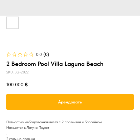
0.0
(
0
)
2 Bedroom Pool Villa Laguna Beach
SKU:
LG-2022
100 000
฿
Арендовать
Полностью меблированная вилла с 2 спальнями и бассейном
Находится в Лагуна Пхукет
.
2 главные спальни