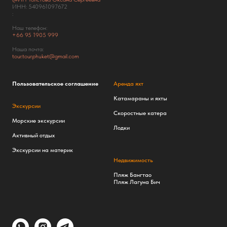
ИНН: 540961097672
:
Наш телефон:
+66
95 1905 999
Наша почта:
tour.tour.phuket@gmail.com
Пользовательское соглашение
Аренда яхт
Катамараны и яхты
Экскурсии
Скоростные катера
Морские экскурсии
Лодки
Активный отдых
Экскурсии на материк
Недвижимость
Пляж Бангтао
Пляж Лагуна Бич