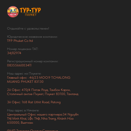
Отдыхайте с удовольствием!
Юридическое название компании:
TFP Phuket Co ltd
Номер лицензии ТАТ:
34/02974
Регистрационный номер компании:
0835566003411
Наш адрес на Пхукете:
Главный офис : 46/23 MOO.9 T.CHALONG
MUANG PHUKET 83130
2й Офис: 470/4 Патак Роуд,
Тамбон Карон,
Столичный ампхе Пхукет, Пхукет 83100, Таиланд
3й Офис: 168 Rat Uthit Road, Patong
Наш адрес в Нячанге:
Центральный Офис нашего партнера:34 Nguyễn
Thị Minh Khai, Lộc Thọ, Nha Trang, Khánh Hòa
650000, Вьетнам
@ИП Толстова Оксана Сергеевна