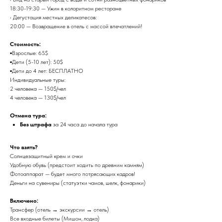
18:30-19:30 — Ужин в колоритном ресторане
• Дегустация местных деликатесов:
20:00 — Возвращение в отель с массой впечатлений!
Стоимость:
▪️Взрослые: 65$
▪️Дети (5-10 лет): 50$
▪️Дети до 4 лет: БЕСПЛАТНО
Индивидуальные туры:
2 человека — 150$/чел
4 человека — 130$/чел
Отмена тура:
Без штрафа
за 24 часа до начала тура
Что взять?
Солнцезащитный крем и очки
Удобную обувь (предстоит ходить по древним камням)
Фотоаппарат — будет много потрясающих кадров!
Деньги на сувениры (статуэтки чамов, шелк, фонарики)
Включено:
Трансфер (отель → экскурсии → отель)
Все входные билеты (Мишон, лодка)