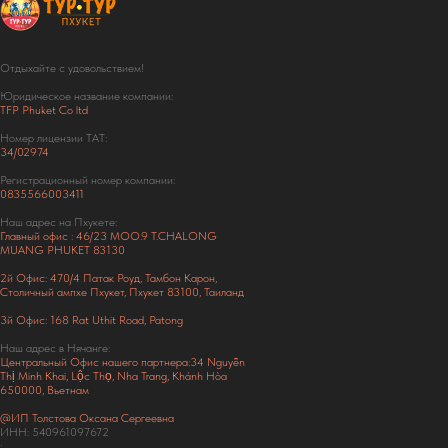
Отдыхайте с удовольствием!
Юридическое название компании:
TFP Phuket Co ltd
Номер лицензии ТАТ:
34/02974
Регистрационный номер компании:
0835566003411
Наш адрес на Пхукете:
Главный офис : 46/23 MOO.9 T.CHALONG
MUANG PHUKET 83130
2й Офис: 470/4 Патак Роуд,
Тамбон Карон,
Столичный ампхе Пхукет, Пхукет 83100, Таиланд
3й Офис: 168 Rat Uthit Road, Patong
Наш адрес в Нячанге:
Центральный Офис нашего партнера:34 Nguyễn
Thị Minh Khai, Lộc Thọ, Nha Trang, Khánh Hòa
650000, Вьетнам
@ИП Толстова Оксана Сергеевна
ИНН: 540961097672
: