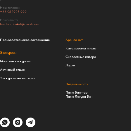
Наш телефон:
+66
95 1905 999
Наша почта:
tour.tour.phuket@gmail.com
Пользовательское соглашение
Аренда яхт
Катамараны и яхты
Экскурсии
Скоростные катера
Морские экскурсии
Лодки
Активный отдых
Экскурсии на материк
Недвижимость
Пляж Бангтао
Пляж Лагуна Бич