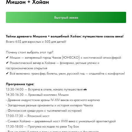
Мишон + Хойан
Быстрый заказ
Тайны древнего Мишона + волшебный Хойан: путешествие сквозь века!
Всего 65$ для взрослых и 50$ для детей!
Почему стоит выбрать этот тур?
✔ Мишон — затерянный город Чамов (ЮНЕСКО) с мистической атмосферой
✔ Романтический вечер в Хойане — фонарики, уютные улочки и
гастрономические открытия
✔ Всё включено: трансфер, билеты, ужин, русский гид — отдыхайте с комфортом!
Программа тура:
13:30-14:00 — Встреча в отеле, начало путешествия 🚗
14:30-16:30 — Храмовый комплекс Мишон
• Древние индуистские храмы IV-XIV веков из красного кирпича
• Загадочные резные орнаменты и история империи Чампа
• Фотосессия среди руин с тысячелетней историей
17:00-17:30 — Японский мост
• Символ Хойана — деревянный мост XVIII века с уникальной архитектурой
17:30-18:00 — Прогулка на лодке по реке Тху Бон
• Вид на старый город с воды и сотни разноцветных фонариков