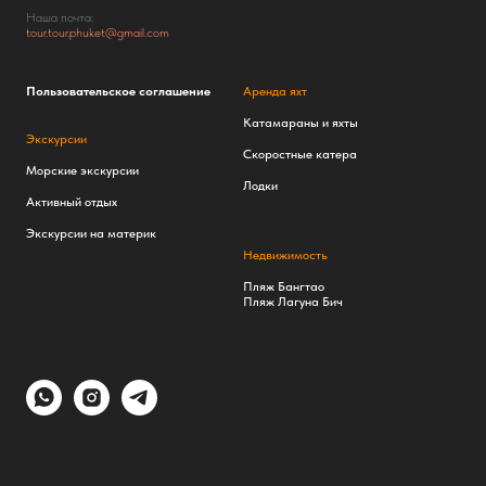
Наша почта:
tour.tour.phuket@gmail.com
Пользовательское соглашение
Аренда яхт
Катамараны и яхты
Экскурсии
Скоростные катера
Морские экскурсии
Лодки
Активный отдых
Экскурсии на материк
Недвижимость
Пляж Бангтао
Пляж Лагуна Бич