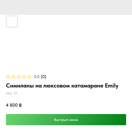
0.0
(
0
)
Симиланы на люксовом катамаране Emily
SKU:
7P
4 800
฿
Быстрый заказ