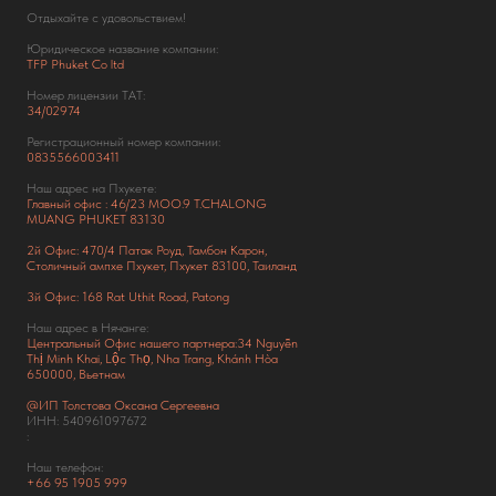
Отдыхайте с удовольствием!
Юридическое название компании:
TFP Phuket Co ltd
Номер лицензии ТАТ:
34/02974
Регистрационный номер компании:
0835566003411
Наш адрес на Пхукете:
Главный офис : 46/23 MOO.9 T.CHALONG
MUANG PHUKET 83130
2й Офис: 470/4 Патак Роуд,
Тамбон Карон,
Столичный ампхе Пхукет, Пхукет 83100, Таиланд
3й Офис: 168 Rat Uthit Road, Patong
Наш адрес в Нячанге:
Центральный Офис нашего партнера:34 Nguyễn
Thị Minh Khai, Lộc Thọ, Nha Trang, Khánh Hòa
650000, Вьетнам
@ИП Толстова Оксана Сергеевна
ИНН: 540961097672
:
Наш телефон:
+66
95 1905 999