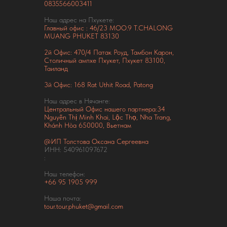
0835566003411
Наш адрес на Пхукете:
Главный офис : 46/23 MOO.9 T.CHALONG
MUANG PHUKET 83130
2й Офис: 470/4 Патак Роуд,
Тамбон Карон,
Столичный ампхе Пхукет, Пхукет 83100,
Таиланд
3й Офис: 168 Rat Uthit Road, Patong
Наш адрес в Нячанге:
Центральный Офис нашего партнера:34
Nguyễn Thị Minh Khai, Lộc Thọ, Nha Trang,
Khánh Hòa 650000, Вьетнам
@ИП Толстова Оксана Сергеевна
ИНН: 540961097672
:
Наш телефон:
+66
95 1905 999
Наша почта:
tour.tour.phuket@gmail.com