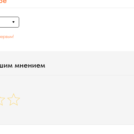
ре
первым!
ашим мнением