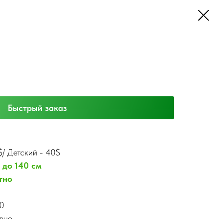
Быстрый заказ
$
/ Детский - 40$
 до 140 см
тно
00
вно