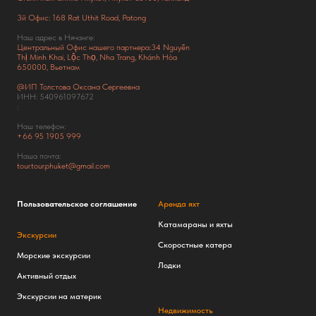
3й Офис: 168 Rat Uthit Road, Patong
Наш адрес в Нячанге:
Центральный Офис нашего партнера:34 Nguyễn
Thị Minh Khai, Lộc Thọ, Nha Trang, Khánh Hòa
650000, Вьетнам
@ИП Толстова Оксана Сергеевна
ИНН: 540961097672
:
Наш телефон:
+66
95 1905 999
Наша почта:
tour.tour.phuket@gmail.com
Пользовательское соглашение
Аренда яхт
Катамараны и яхты
Экскурсии
Скоростные катера
Морские экскурсии
Лодки
Активный отдых
Экскурсии на материк
Недвижимость