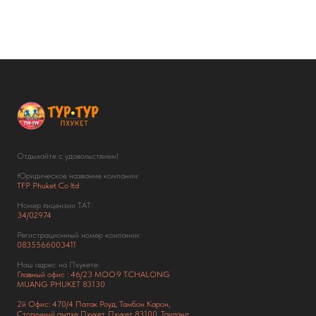
Отдыхайте с удовольствием!
Юридическое название компании:
TFP Phuket Co ltd
Номер лицензии ТАТ:
34/02974
Регистрационный номер компании:
0835566003411
Наш адрес на Пхукете:
Главный офис : 46/23 MOO.9 T.CHALONG
MUANG PHUKET 83130
2й Офис: 470/4 Патак Роуд,
Тамбон Карон,
Столичный ампхе Пхукет, Пхукет 83100, Таиланд