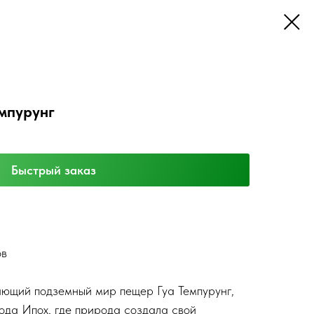
мпурунг
Быстрый заказ
ов
ающий подземный мир пещер Гуа Темпурунг,
да Ипох, где природа создала свой