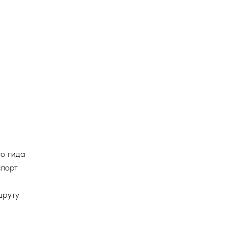
о гида
порт
шруту