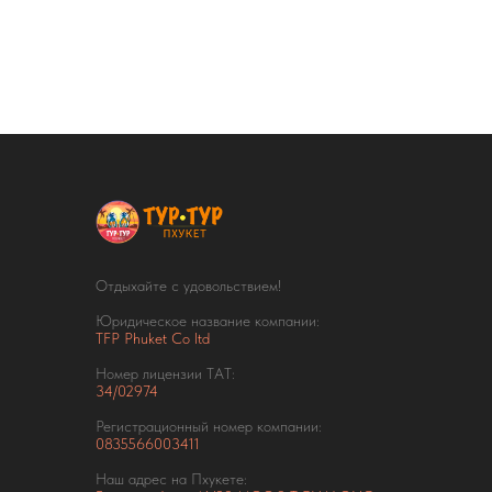
Отдыхайте с удовольствием!
Юридическое название компании:
TFP Phuket Co ltd
Номер лицензии ТАТ:
34/02974
Регистрационный номер компании:
0835566003411
Наш адрес на Пхукете: