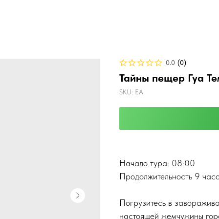
0.0
(
0
)
Тайны пещер Гуа Те
SKU:
EA
Начало тура: 08:00
Продолжительность 9 час
Погрузитесь в заворажив
настоящей жемчужины горо