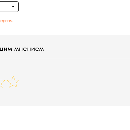
первым!
ашим мнением