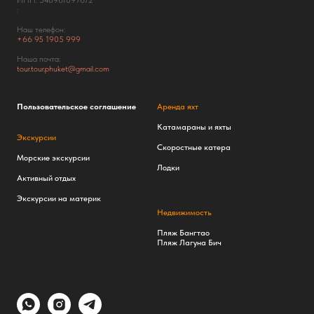
ИНН: 540961097672
:
Наш телефон:
+66
95 1905 999
Наша почта:
tour.tour.phuket@gmail.com
Пользовательское соглашение
Аренда яхт
Катамараны и яхты
Экскурсии
Скоростные катера
Морские экскурсии
Лодки
Активный отдых
Экскурсии на материк
Недвижимость
Пляж Бангтао
Пляж Лагуна Бич