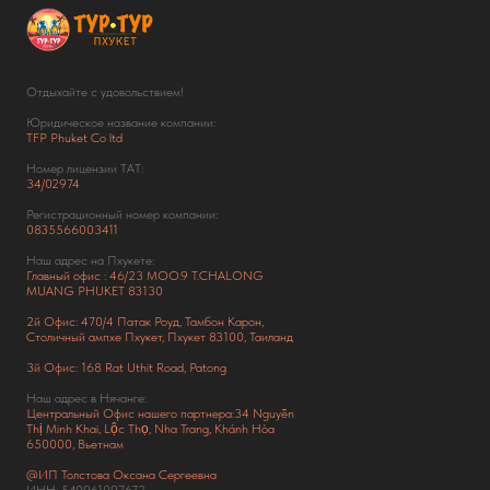
Отдыхайте с удовольствием!
Юридическое название компании:
TFP Phuket Co ltd
Номер лицензии ТАТ:
34/02974
Регистрационный номер компании:
0835566003411
Наш адрес на Пхукете:
Главный офис : 46/23 MOO.9 T.CHALONG
MUANG PHUKET 83130
2й Офис: 470/4 Патак Роуд,
Тамбон Карон,
Столичный ампхе Пхукет, Пхукет 83100, Таиланд
3й Офис: 168 Rat Uthit Road, Patong
Наш адрес в Нячанге:
Центральный Офис нашего партнера:34 Nguyễn
Thị Minh Khai, Lộc Thọ, Nha Trang, Khánh Hòa
650000, Вьетнам
@ИП Толстова Оксана Сергеевна