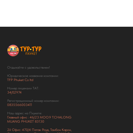
Отдыхайте с удовольствием!
Юридическое название компании:
TFP Phuket Co ltd
Номер лицензии ТАТ:
34/02974
Регистрационный номер компании:
0835566003411
Наш адрес на Пхукете:
Главный офис : 46/23 MOO.9 T.CHALONG
MUANG PHUKET 83130
2й Офис: 470/4 Патак Роуд,
Тамбон Карон,