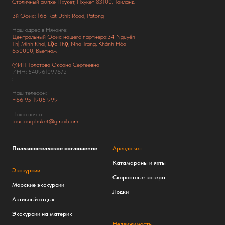
Столичный ампхе Пхукет, Пхукет 83100, Таиланд
3й Офис: 168 Rat Uthit Road, Patong
Наш адрес в Нячанге:
Центральный Офис нашего партнера:34 Nguyễn
Thị Minh Khai, Lộc Thọ, Nha Trang, Khánh Hòa
650000, Вьетнам
@ИП Толстова Оксана Сергеевна
ИНН: 540961097672
:
Наш телефон:
+66
95 1905 999
Наша почта:
tour.tour.phuket@gmail.com
Пользовательское соглашение
Аренда яхт
Катамараны и яхты
Экскурсии
Скоростные катера
Морские экскурсии
Лодки
Активный отдых
Экскурсии на материк
Недвижимость