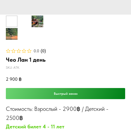
0.0
(
0
)
Чео Лан 1 день
SKU:
ATK
2 900
฿
Быстрый заказ
Стоимость: Взрослый
-
2900฿ / Детский
-
2500฿
Детский билет 4 - 11 лет