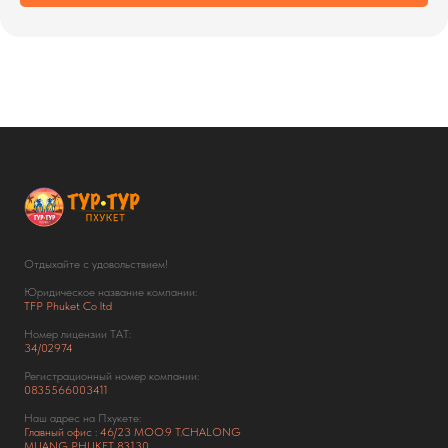
Отдыхайте с удовольствием!
Юридическое название компании:
TFP Phuket Co ltd
Номер лицензии ТАТ:
34/02974
Регистрационный номер компании:
0835566003411
Наш адрес на Пхукете:
Главный офис : 46/23 MOO.9 T.CHALONG
MUANG PHUKET 83130