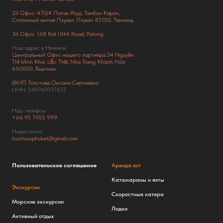
2й Офис: 470/4 Патак Роуд,
Тамбон Карон,
Столичный ампхе Пхукет, Пхукет 83100, Таиланд
3й Офис: 168 Rat Uthit Road, Patong
Наш адрес в Нячанге:
Центральный Офис нашего партнера:34 Nguyễn
Thị Minh Khai, Lộc Thọ, Nha Trang, Khánh Hòa
650000, Вьетнам
@ИП Толстова Оксана Сергеевна
ИНН: 540961097672
:
Наш телефон:
+66
95 1905 999
Наша почта:
tour.tour.phuket@gmail.com
Пользовательское соглашение
Аренда яхт
Катамараны и яхты
Экскурсии
Скоростные катера
Морские экскурсии
Лодки
Активный отдых