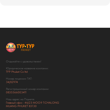
Отдыхайте с удовольствием!
Юридическое название компании:
TFP Phuket Co ltd
Номер лицензии ТАТ:
34/02974
Регистрационный номер компании:
0835566003411
Наш адрес на Пхукете:
Главный офис : 46/23 MOO.9 T.CHALONG
MUANG PHUKET 83130