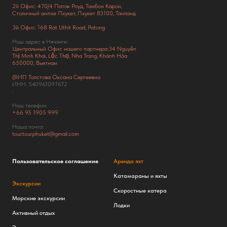
2й Офис: 470/4 Патак Роуд,
Тамбон Карон,
Столичный ампхе Пхукет, Пхукет 83100, Таиланд
3й Офис: 168 Rat Uthit Road, Patong
Наш адрес в Нячанге:
Центральный Офис нашего партнера:34 Nguyễn
Thị Minh Khai, Lộc Thọ, Nha Trang, Khánh Hòa
650000, Вьетнам
@ИП Толстова Оксана Сергеевна
ИНН: 540961097672
:
Наш телефон:
+66
95 1905 999
Наша почта:
tour.tour.phuket@gmail.com
Пользовательское соглашение
Аренда яхт
Катамараны и яхты
Экскурсии
Скоростные катера
Морские экскурсии
Лодки
Активный отдых